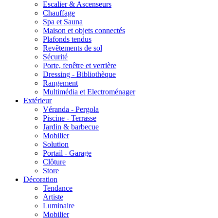
Escalier & Ascenseurs
Chauffage
Spa et Sauna
Maison et objets connectés
Plafonds tendus
Revêtements de sol
Sécurité
Porte, fenêtre et verrière
Dressing - Bibliothèque
Rangement
Multimédia et Electroménager
Extérieur
Véranda - Pergola
Piscine - Terrasse
Jardin & barbecue
Mobilier
Solution
Portail - Garage
Clôture
Store
Décoration
Tendance
Artiste
Luminaire
Mobilier