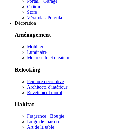
Portail - Garage
Clôture
Store
Véranda - Pergola
Décoration
Aménagement
Mobilier
Luminaire
Menuiserie et créateur
Relooking
Peinture décorative
Architecte d'intérieur
Revêtement mural
Habitat
Fragrance - Bougie
Linge de maison
Art de la table