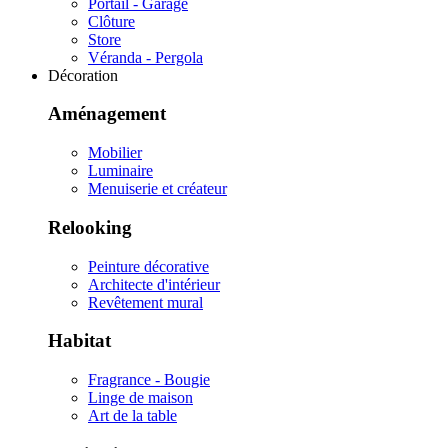
Portail - Garage
Clôture
Store
Véranda - Pergola
Décoration
Aménagement
Mobilier
Luminaire
Menuiserie et créateur
Relooking
Peinture décorative
Architecte d'intérieur
Revêtement mural
Habitat
Fragrance - Bougie
Linge de maison
Art de la table