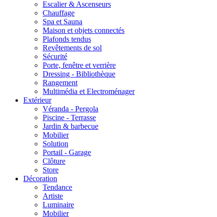
Escalier & Ascenseurs
Chauffage
Spa et Sauna
Maison et objets connectés
Plafonds tendus
Revêtements de sol
Sécurité
Porte, fenêtre et verrière
Dressing - Bibliothèque
Rangement
Multimédia et Electroménager
Extérieur
Véranda - Pergola
Piscine - Terrasse
Jardin & barbecue
Mobilier
Solution
Portail - Garage
Clôture
Store
Décoration
Tendance
Artiste
Luminaire
Mobilier