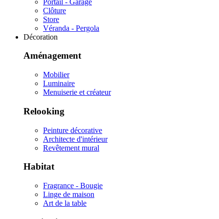
Portail - Garage
Clôture
Store
Véranda - Pergola
Décoration
Aménagement
Mobilier
Luminaire
Menuiserie et créateur
Relooking
Peinture décorative
Architecte d'intérieur
Revêtement mural
Habitat
Fragrance - Bougie
Linge de maison
Art de la table