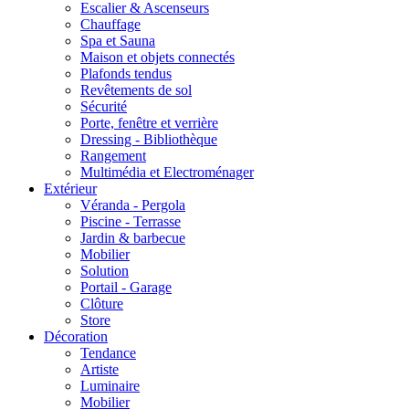
Escalier & Ascenseurs
Chauffage
Spa et Sauna
Maison et objets connectés
Plafonds tendus
Revêtements de sol
Sécurité
Porte, fenêtre et verrière
Dressing - Bibliothèque
Rangement
Multimédia et Electroménager
Extérieur
Véranda - Pergola
Piscine - Terrasse
Jardin & barbecue
Mobilier
Solution
Portail - Garage
Clôture
Store
Décoration
Tendance
Artiste
Luminaire
Mobilier