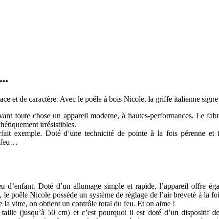
..
udace et de caractère. Avec le poêle à bois Nicole, la griffe italienne si
avant toute chose un appareil moderne, à hautes-performances. Le fabr
tiquement irrésistibles.
fait exemple. Doté d’une technicité de pointe à la fois pérenne et 
u feu…
u d’enfant. Doté d’un allumage simple et rapide, l’appareil offre égal
 le poêle Nicole possède un système de réglage de l’air breveté à la foi
e la vitre, on obtient un contrôle total du feu. Et on aime !
lle (jusqu’à 50 cm) et c’est pourquoi il est doté d’un dispositif de