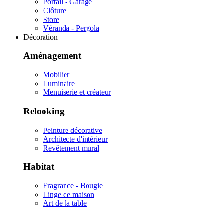
Portail - Garage
Clôture
Store
Véranda - Pergola
Décoration
Aménagement
Mobilier
Luminaire
Menuiserie et créateur
Relooking
Peinture décorative
Architecte d'intérieur
Revêtement mural
Habitat
Fragrance - Bougie
Linge de maison
Art de la table