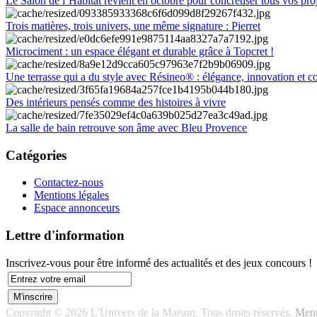
Le Salon de l’Habitat revient en octobre pour concrétiser tous vos pro
Trois matières, trois univers, une même signature : Pierret
Microciment : un espace élégant et durable grâce à Topcret !
Une terrasse qui a du style avec Résineo® : élégance, innovation et c
Des intérieurs pensés comme des histoires à vivre
La salle de bain retrouve son âme avec Bleu Provence
Catégories
Contactez-nous
Mentions légales
Espace annonceurs
Lettre d'information
Inscrivez-vous pour être informé des actualités et des jeux concours !
Copyright © 2026 L'Univers de la Maison. Tous droits réservés.
Ment