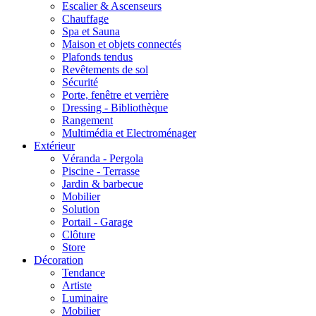
Escalier & Ascenseurs
Chauffage
Spa et Sauna
Maison et objets connectés
Plafonds tendus
Revêtements de sol
Sécurité
Porte, fenêtre et verrière
Dressing - Bibliothèque
Rangement
Multimédia et Electroménager
Extérieur
Véranda - Pergola
Piscine - Terrasse
Jardin & barbecue
Mobilier
Solution
Portail - Garage
Clôture
Store
Décoration
Tendance
Artiste
Luminaire
Mobilier