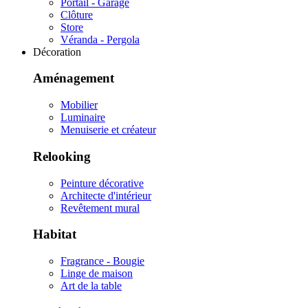
Portail - Garage
Clôture
Store
Véranda - Pergola
Décoration
Aménagement
Mobilier
Luminaire
Menuiserie et créateur
Relooking
Peinture décorative
Architecte d'intérieur
Revêtement mural
Habitat
Fragrance - Bougie
Linge de maison
Art de la table