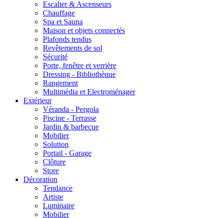
Escalier & Ascenseurs
Chauffage
Spa et Sauna
Maison et objets connectés
Plafonds tendus
Revêtements de sol
Sécurité
Porte, fenêtre et verrière
Dressing - Bibliothèque
Rangement
Multimédia et Electroménager
Extérieur
Véranda - Pergola
Piscine - Terrasse
Jardin & barbecue
Mobilier
Solution
Portail - Garage
Clôture
Store
Décoration
Tendance
Artiste
Luminaire
Mobilier