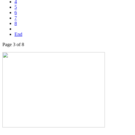
4
5
6
7
8
End
Page 3 of 8