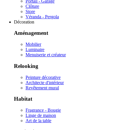
Portail - Garage
Clôture
Store
Véranda - Pergola
Décoration
Aménagement
Mobilier
Luminaire
Menuiserie et créateur
Relooking
Peinture décorative
Architecte d'intérieur
Revêtement mural
Habitat
Fragrance - Bougie
Linge de maison
Art de la table