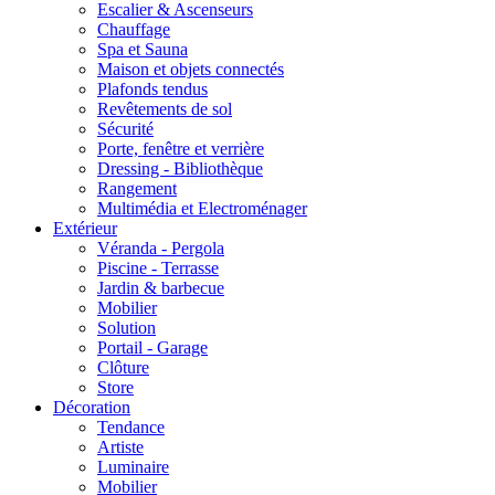
Escalier & Ascenseurs
Chauffage
Spa et Sauna
Maison et objets connectés
Plafonds tendus
Revêtements de sol
Sécurité
Porte, fenêtre et verrière
Dressing - Bibliothèque
Rangement
Multimédia et Electroménager
Extérieur
Véranda - Pergola
Piscine - Terrasse
Jardin & barbecue
Mobilier
Solution
Portail - Garage
Clôture
Store
Décoration
Tendance
Artiste
Luminaire
Mobilier