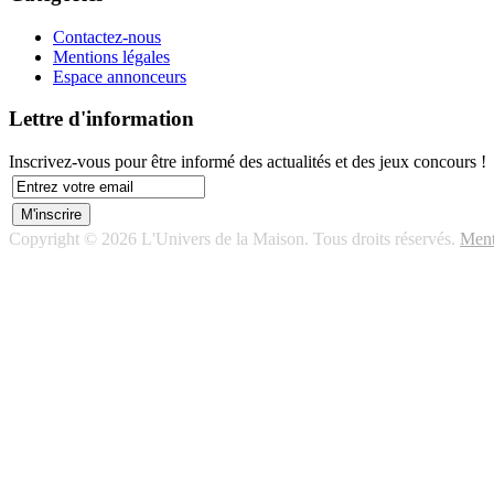
Contactez-nous
Mentions légales
Espace annonceurs
Lettre d'information
Inscrivez-vous pour être informé des actualités et des jeux concours !
Copyright © 2026 L'Univers de la Maison. Tous droits réservés.
Ment