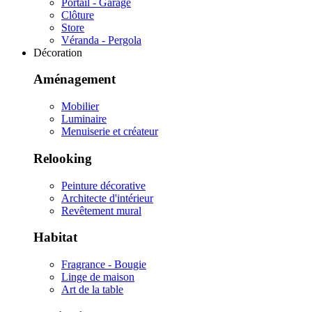
Portail - Garage
Clôture
Store
Véranda - Pergola
Décoration
Aménagement
Mobilier
Luminaire
Menuiserie et créateur
Relooking
Peinture décorative
Architecte d'intérieur
Revêtement mural
Habitat
Fragrance - Bougie
Linge de maison
Art de la table