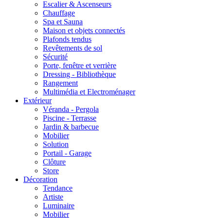
Escalier & Ascenseurs
Chauffage
Spa et Sauna
Maison et objets connectés
Plafonds tendus
Revêtements de sol
Sécurité
Porte, fenêtre et verrière
Dressing - Bibliothèque
Rangement
Multimédia et Electroménager
Extérieur
Véranda - Pergola
Piscine - Terrasse
Jardin & barbecue
Mobilier
Solution
Portail - Garage
Clôture
Store
Décoration
Tendance
Artiste
Luminaire
Mobilier