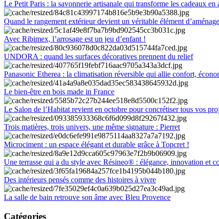
Le Petit Paris : la savonnerie artisanale qui transforme les cadeaux en 
Quand le rangement extérieur devient un véritable élément d’aménag
Avec Ribimex, l’arrosage est un jeu d’enfant !
UNDORA : quand les surfaces décoratives prennent du relief
Panasonic Etherea : la climatisation réversible qui allie confort, économ
Le bien-être en bois made in France
Le Salon de l’Habitat revient en octobre pour concrétiser tous vos pro
Trois matières, trois univers, une même signature : Pierret
Microciment : un espace élégant et durable grâce à Topcret !
Une terrasse qui a du style avec Résineo® : élégance, innovation et c
Des intérieurs pensés comme des histoires à vivre
La salle de bain retrouve son âme avec Bleu Provence
Catégories