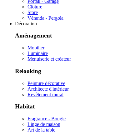
Portail - Garage
Clôture
Store
Véranda - Pergola
Décoration
Aménagement
Mobilier
Luminaire
Menuiserie et créateur
Relooking
Peinture décorative
Architecte d'intérieur
Revêtement mural
Habitat
Fragrance - Bougie
Linge de maison
Art de la table