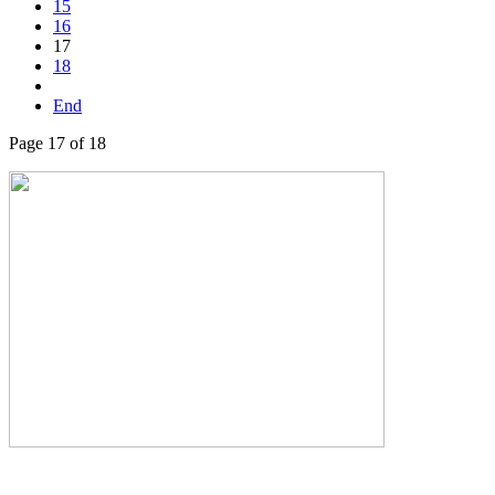
15
16
17
18
End
Page 17 of 18