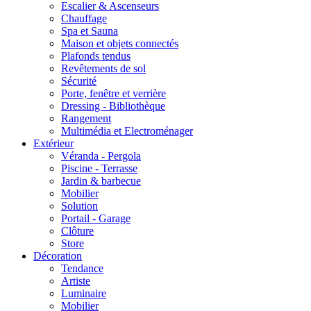
Escalier & Ascenseurs
Chauffage
Spa et Sauna
Maison et objets connectés
Plafonds tendus
Revêtements de sol
Sécurité
Porte, fenêtre et verrière
Dressing - Bibliothèque
Rangement
Multimédia et Electroménager
Extérieur
Véranda - Pergola
Piscine - Terrasse
Jardin & barbecue
Mobilier
Solution
Portail - Garage
Clôture
Store
Décoration
Tendance
Artiste
Luminaire
Mobilier