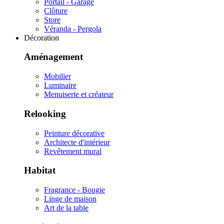
Portail - Garage
Clôture
Store
Véranda - Pergola
Décoration
Aménagement
Mobilier
Luminaire
Menuiserie et créateur
Relooking
Peinture décorative
Architecte d'intérieur
Revêtement mural
Habitat
Fragrance - Bougie
Linge de maison
Art de la table