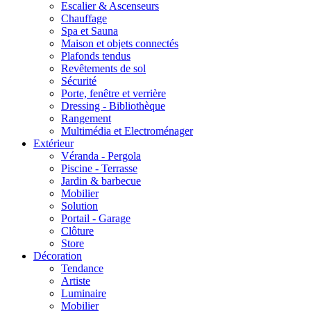
Escalier & Ascenseurs
Chauffage
Spa et Sauna
Maison et objets connectés
Plafonds tendus
Revêtements de sol
Sécurité
Porte, fenêtre et verrière
Dressing - Bibliothèque
Rangement
Multimédia et Electroménager
Extérieur
Véranda - Pergola
Piscine - Terrasse
Jardin & barbecue
Mobilier
Solution
Portail - Garage
Clôture
Store
Décoration
Tendance
Artiste
Luminaire
Mobilier