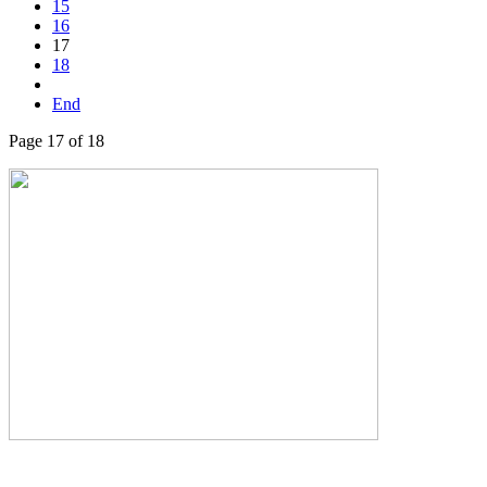
15
16
17
18
End
Page 17 of 18