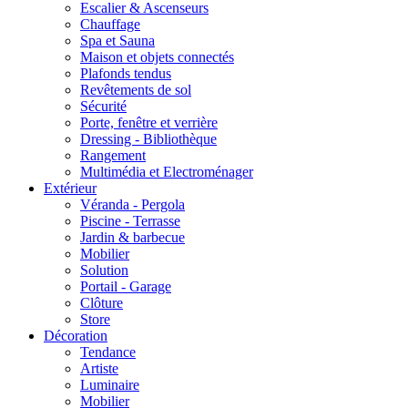
Escalier & Ascenseurs
Chauffage
Spa et Sauna
Maison et objets connectés
Plafonds tendus
Revêtements de sol
Sécurité
Porte, fenêtre et verrière
Dressing - Bibliothèque
Rangement
Multimédia et Electroménager
Extérieur
Véranda - Pergola
Piscine - Terrasse
Jardin & barbecue
Mobilier
Solution
Portail - Garage
Clôture
Store
Décoration
Tendance
Artiste
Luminaire
Mobilier