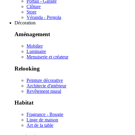
Portail - Garage
Clôture
Store
Véranda - Pergola
Décoration
Aménagement
Mobilier
Luminaire
Menuiserie et créateur
Relooking
Peinture décorative
Architecte d'intérieur
Revêtement mural
Habitat
Fragrance - Bougie
Linge de maison
Art de la table