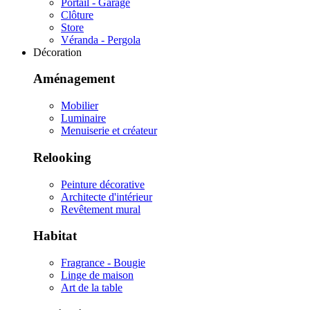
Portail - Garage
Clôture
Store
Véranda - Pergola
Décoration
Aménagement
Mobilier
Luminaire
Menuiserie et créateur
Relooking
Peinture décorative
Architecte d'intérieur
Revêtement mural
Habitat
Fragrance - Bougie
Linge de maison
Art de la table