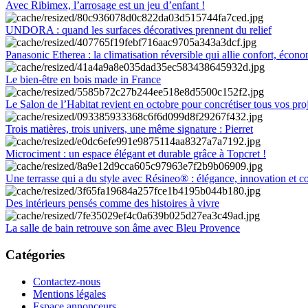
Avec Ribimex, l’arrosage est un jeu d’enfant !
UNDORA : quand les surfaces décoratives prennent du relief
Panasonic Etherea : la climatisation réversible qui allie confort, économ
Le bien-être en bois made in France
Le Salon de l’Habitat revient en octobre pour concrétiser tous vos pro
Trois matières, trois univers, une même signature : Pierret
Microciment : un espace élégant et durable grâce à Topcret !
Une terrasse qui a du style avec Résineo® : élégance, innovation et c
Des intérieurs pensés comme des histoires à vivre
La salle de bain retrouve son âme avec Bleu Provence
Catégories
Contactez-nous
Mentions légales
Espace annonceurs