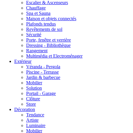
Escalier & Ascenseurs
Chauffage
Spa et Sauna
Maison et objets connectés
Plafonds tendus
Revêtements de sol
Sécurité
Porte, fenêtre et verrière
Dressing - Bibliothèque
Rangement
Multimédia et Electroménager
Extérieur
Véranda - Pergola
Piscine - Terrasse
Jardin & barbecue
Mobilier
Solution
Portail - Garage
Clôture
Store
Décoration
Tendance
Artiste
Luminaire
Mobilier