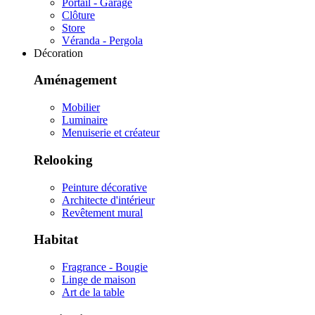
Portail - Garage
Clôture
Store
Véranda - Pergola
Décoration
Aménagement
Mobilier
Luminaire
Menuiserie et créateur
Relooking
Peinture décorative
Architecte d'intérieur
Revêtement mural
Habitat
Fragrance - Bougie
Linge de maison
Art de la table