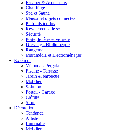
Escalier & Ascenseurs
Chauffage
Spa et Sauna
Maison et objets connectés
Plafonds tendus
Revêtements de sol
Sécurité
Porte, fenêtre et verrière
Dressing - Bibliothèque
Rangement
Multimédia et Electroménager
Extérieur
Véranda - Pergola
Piscine - Terrasse
Jardin & barbecue
Mobilier
Solution
Portail - Garage
Clôture
Store
Décoration
Tendance
Artiste
Luminaire
Mobilier