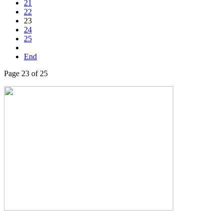
21
22
23
24
25
End
Page 23 of 25