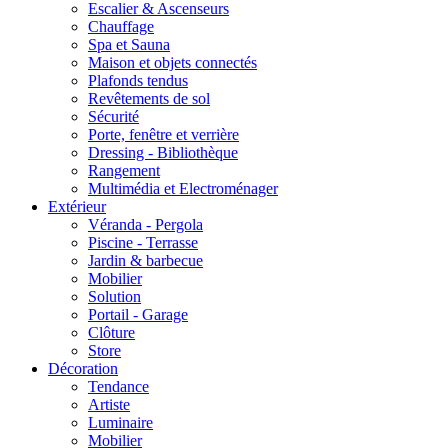
Escalier & Ascenseurs
Chauffage
Spa et Sauna
Maison et objets connectés
Plafonds tendus
Revêtements de sol
Sécurité
Porte, fenêtre et verrière
Dressing - Bibliothèque
Rangement
Multimédia et Electroménager
Extérieur
Véranda - Pergola
Piscine - Terrasse
Jardin & barbecue
Mobilier
Solution
Portail - Garage
Clôture
Store
Décoration
Tendance
Artiste
Luminaire
Mobilier