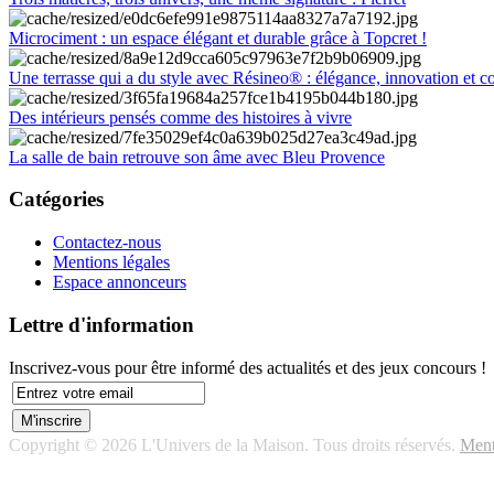
Microciment : un espace élégant et durable grâce à Topcret !
Une terrasse qui a du style avec Résineo® : élégance, innovation et c
Des intérieurs pensés comme des histoires à vivre
La salle de bain retrouve son âme avec Bleu Provence
Catégories
Contactez-nous
Mentions légales
Espace annonceurs
Lettre d'information
Inscrivez-vous pour être informé des actualités et des jeux concours !
Copyright © 2026 L'Univers de la Maison. Tous droits réservés.
Ment