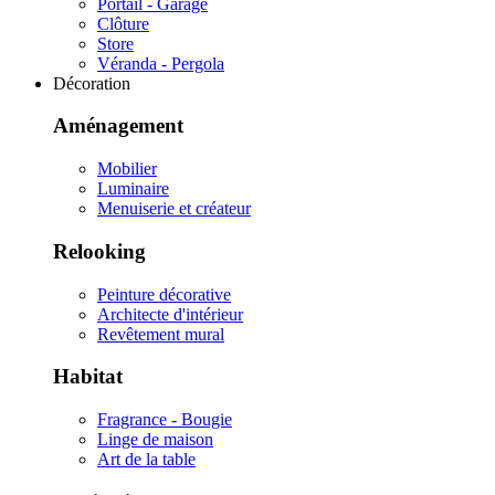
Portail - Garage
Clôture
Store
Véranda - Pergola
Décoration
Aménagement
Mobilier
Luminaire
Menuiserie et créateur
Relooking
Peinture décorative
Architecte d'intérieur
Revêtement mural
Habitat
Fragrance - Bougie
Linge de maison
Art de la table