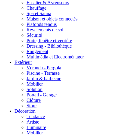
Escalier & Ascenseurs
Chauffage
Spa et Sauna
Maison et objets connectés
Plafonds tendus
Revêtements de sol
Sécurité
Porte, fenêtre et verrière
Dressing - Bibliothèque
Rangement
Multimédia et Electroménager
Extérieur
Véranda - Pergola
Piscine - Terrasse
Jardin & barbecue
Mobilier
Solution
Portail - Garage
Clôture
Store
Décoration
Tendance
Artiste
Luminaire
Mobilier