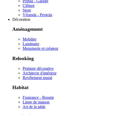
Portail - Garage
Clôture
Store
Véranda - Pergola
Décoration
Aménagement
Mobilier
Luminaire
Menuiserie et créateur
Relooking
Peinture décorative
Architecte d'intérieur
Revêtement mural
Habitat
Fragrance - Bougie
Linge de maison
Art de la table