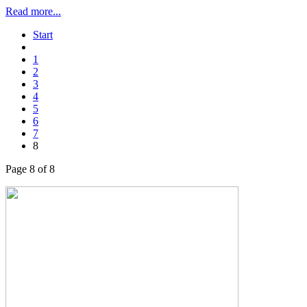
Read more...
Start
1
2
3
4
5
6
7
8
Page 8 of 8