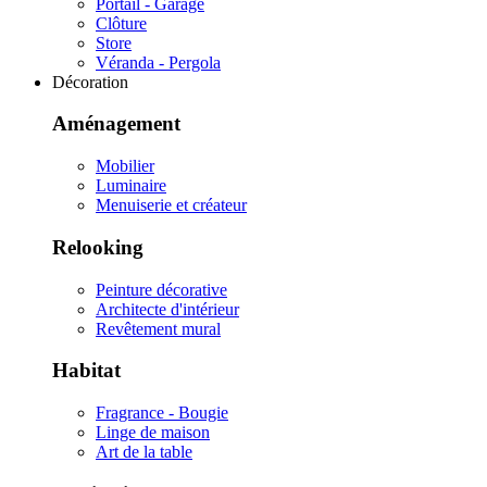
Portail - Garage
Clôture
Store
Véranda - Pergola
Décoration
Aménagement
Mobilier
Luminaire
Menuiserie et créateur
Relooking
Peinture décorative
Architecte d'intérieur
Revêtement mural
Habitat
Fragrance - Bougie
Linge de maison
Art de la table