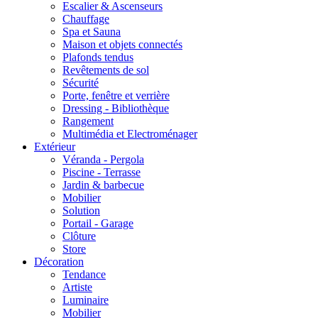
Escalier & Ascenseurs
Chauffage
Spa et Sauna
Maison et objets connectés
Plafonds tendus
Revêtements de sol
Sécurité
Porte, fenêtre et verrière
Dressing - Bibliothèque
Rangement
Multimédia et Electroménager
Extérieur
Véranda - Pergola
Piscine - Terrasse
Jardin & barbecue
Mobilier
Solution
Portail - Garage
Clôture
Store
Décoration
Tendance
Artiste
Luminaire
Mobilier