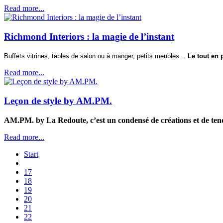
Read more...
Richmond Interiors : la magie de l’instant
Buffets vitrines, tables de salon ou à manger, petits meubles…
Le tout en p
Read more...
Leçon de style by AM.PM.
AM.PM. by La Redoute, c’est un condensé de créations et de te
Read more...
Start
17
18
19
20
21
22