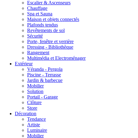
Escalier & Ascenseurs
Chauffage
Spa et Sauna
Maison et objets connectés
Plafonds tendus
Revêtements de sol
Sécurité
Porte, fenêtre et verrière
Dressing - Bibliothèque
Rangement
Multimédia et Electroménager
Extérieur
Véranda - Pergola
Piscine - Terrasse
Jardin & barbecue
Mobilier
Solution
Portail - Garage
Clôture
Store
Décoration
Tendance
Artiste
Luminaire
Mobilier