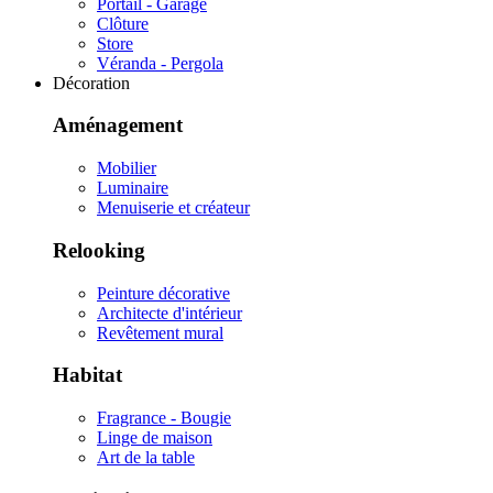
Portail - Garage
Clôture
Store
Véranda - Pergola
Décoration
Aménagement
Mobilier
Luminaire
Menuiserie et créateur
Relooking
Peinture décorative
Architecte d'intérieur
Revêtement mural
Habitat
Fragrance - Bougie
Linge de maison
Art de la table