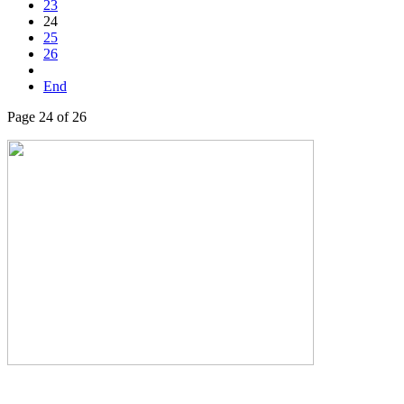
23
24
25
26
End
Page 24 of 26