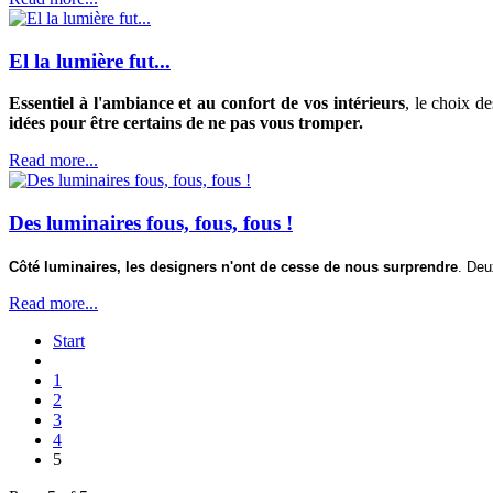
El la lumière fut...
Essentiel à l'ambiance et au confort de vos intérieurs
, le choix d
idées pour être certains de ne pas vous tromper.
Read more...
Des luminaires fous, fous, fous !
Côté luminaires, les designers n'ont de cesse de nous surprendre
. Deu
Read more...
Start
1
2
3
4
5