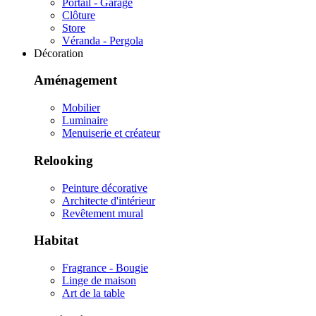
Portail - Garage
Clôture
Store
Véranda - Pergola
Décoration
Aménagement
Mobilier
Luminaire
Menuiserie et créateur
Relooking
Peinture décorative
Architecte d'intérieur
Revêtement mural
Habitat
Fragrance - Bougie
Linge de maison
Art de la table