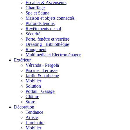
Escalier & Ascenseurs
Chauffage
Spa et Sauna
Maison et objets connectés
Plafonds tendus
Revêtements de sol
Sécurité
Porte, fenêtre et verrière
Dressing - Bibliothèque
Rangement
Multimédia et Electroménager
Extérieur
Véranda - Pergola
Piscine - Terrasse
Jardin & barbecue
Mobilier
Solution
Portail - Garage
Clôture
Store
Décoration
Tendance
Artiste
Luminaire
Mobilier