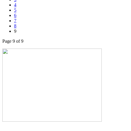
4
5
6
7
8
9
Page 9 of 9