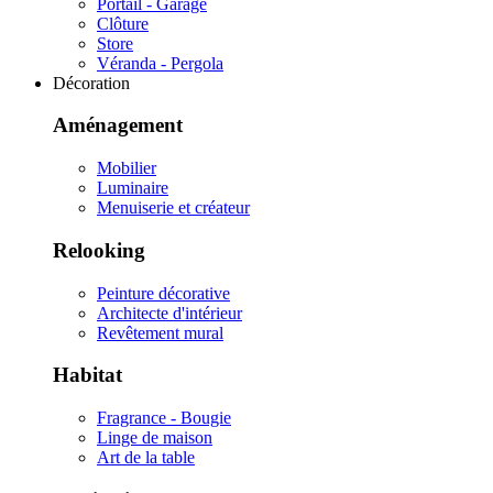
Portail - Garage
Clôture
Store
Véranda - Pergola
Décoration
Aménagement
Mobilier
Luminaire
Menuiserie et créateur
Relooking
Peinture décorative
Architecte d'intérieur
Revêtement mural
Habitat
Fragrance - Bougie
Linge de maison
Art de la table