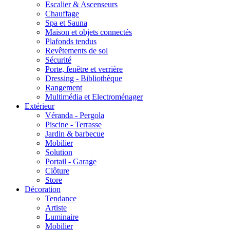
Escalier & Ascenseurs
Chauffage
Spa et Sauna
Maison et objets connectés
Plafonds tendus
Revêtements de sol
Sécurité
Porte, fenêtre et verrière
Dressing - Bibliothèque
Rangement
Multimédia et Electroménager
Extérieur
Véranda - Pergola
Piscine - Terrasse
Jardin & barbecue
Mobilier
Solution
Portail - Garage
Clôture
Store
Décoration
Tendance
Artiste
Luminaire
Mobilier