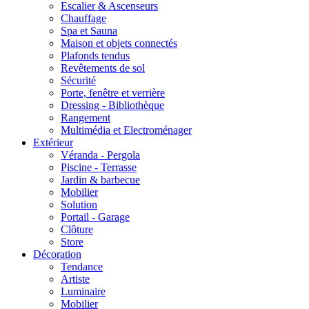
Escalier & Ascenseurs
Chauffage
Spa et Sauna
Maison et objets connectés
Plafonds tendus
Revêtements de sol
Sécurité
Porte, fenêtre et verrière
Dressing - Bibliothèque
Rangement
Multimédia et Electroménager
Extérieur
Véranda - Pergola
Piscine - Terrasse
Jardin & barbecue
Mobilier
Solution
Portail - Garage
Clôture
Store
Décoration
Tendance
Artiste
Luminaire
Mobilier