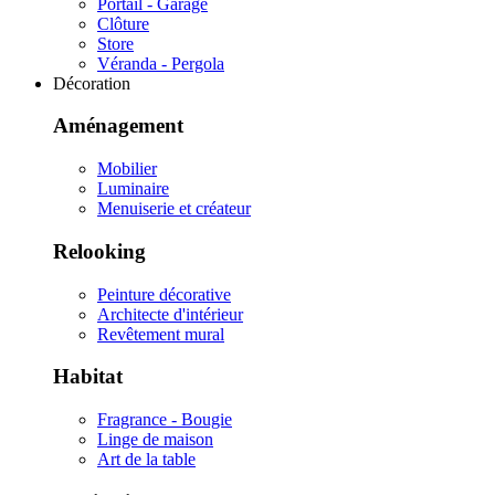
Portail - Garage
Clôture
Store
Véranda - Pergola
Décoration
Aménagement
Mobilier
Luminaire
Menuiserie et créateur
Relooking
Peinture décorative
Architecte d'intérieur
Revêtement mural
Habitat
Fragrance - Bougie
Linge de maison
Art de la table